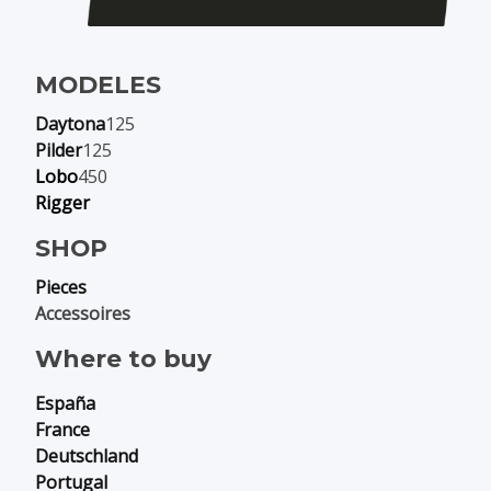
MODELES
Daytona
125
Pilder
125
Lobo
450
Rigger
SHOP
Pieces
Accessoires
Where to buy
España
France
Deutschland
Portugal