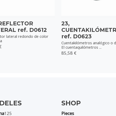
 REFLECTOR
23,
ERAL ref. D0612
CUENTAKILÓMET
ref. D0623
tor lateral redondo de color
ja
Cuentakilómetros analógico o di
€
El cuentaquilómetros ...
85,58 €
DELES
SHOP
na
125
Pieces