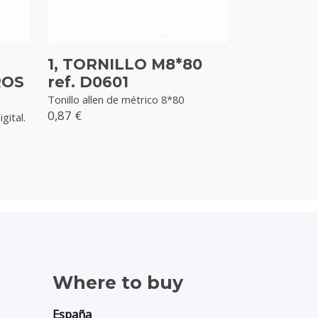
1, TORNILLO M8*80
ROS
ref. D0601
Tonillo allen de métrico 8*80
0,87 €
gital.
Where to buy
España