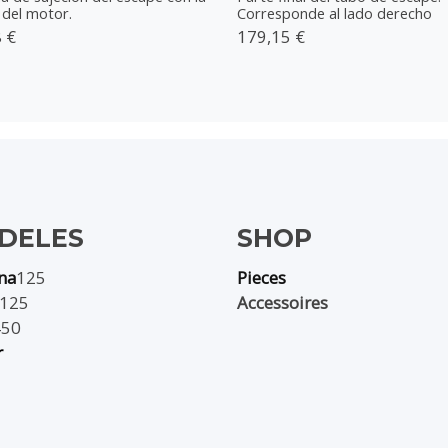
 del motor.
Corresponde al lado derecho
 €
179,15 €
DELES
SHOP
na
125
Pieces
125
Accessoires
450
r