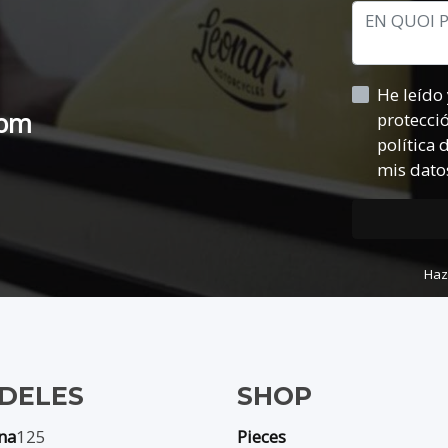
He leído y acepto la in
com
política de privacid
mis datos
Haz
DELES
SHOP
na
125
Pieces