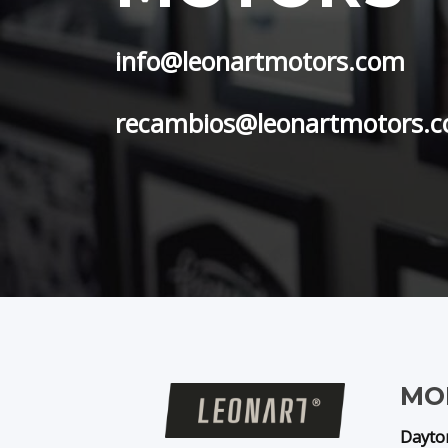
info@leonartmotors.com
recambios@leonartmotors.
MO
Dayto